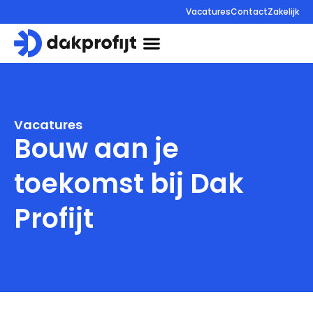
Vacatures
Contact
Zakelijk
085 130 85 44
Vacatures
Bouw aan je
toekomst bij Dak
Profijt