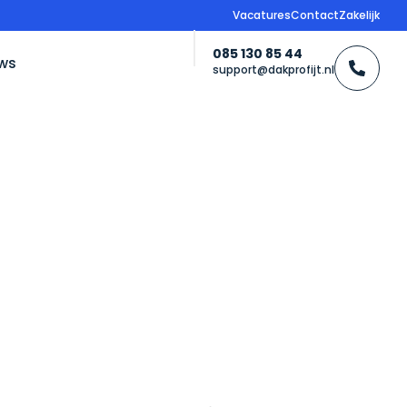
Vacatures
Contact
Zakelijk
085 130 85 44
ws
support@dakprofijt.nl