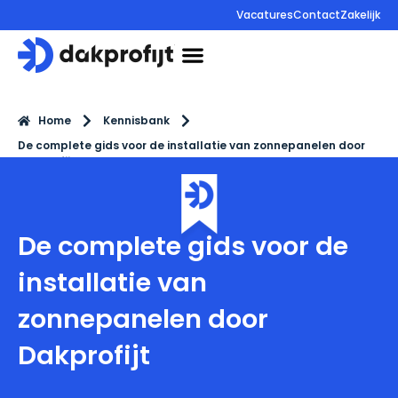
Vacatures
Contact
Zakelijk
085 130 85 44
Home
Kennisbank
De complete gids voor de installatie van zonnepanelen door
Dakprofijt
De complete gids voor de
installatie van
zonnepanelen door
Dakprofijt