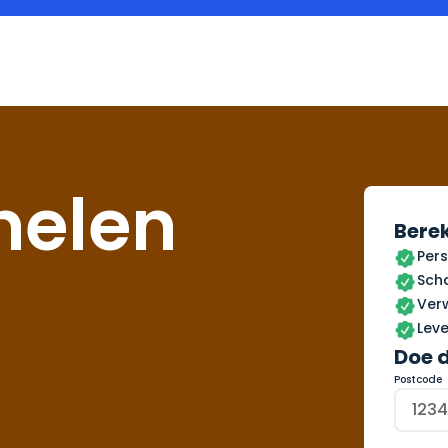
nelen
Berek
Pers
Scha
Ver
Leve
Doe 
Postcode