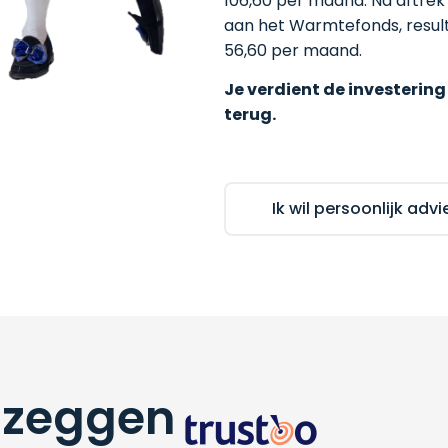
106,60 per maand. Na aftrek
aan het Warmtefonds, result
56,60 per maand.
Je verdient de investering
terug.
Ik wil persoonlijk advi
 zeggen