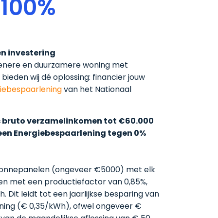
 100%
n investering
oenere en duurzamere woning met
bieden wij dé oplossing: financier jouw
iebespaarlening
van het Nationaal
ks bruto verzamelinkomen tot €60.000
 een Energiebespaarlening tegen 0%
0 zonnepanelen (ongeveer €5000) met elk
en met een productiefactor van 0,85%,
. Dit leidt tot een jaarlijkse besparing van
ening (€ 0,35/kWh), ofwel ongeveer €