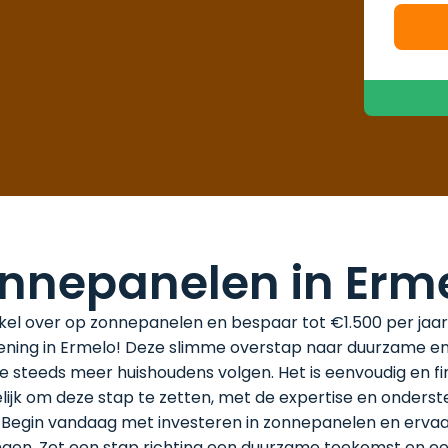
nnepanelen in Erm
el over op zonnepanelen en bespaar tot €1.500 per jaar
ening in Ermelo! Deze slimme overstap naar duurzame ene
ie steeds meer huishoudens volgen. Het is eenvoudig en fi
lijk om deze stap te zetten, met de expertise en onderst
. Begin vandaag met investeren in zonnepanelen en ervaa
gen. Zet een stap richting een duurzame toekomst en ee