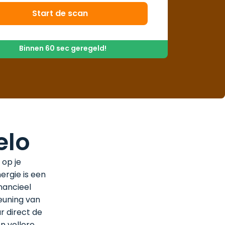
Start de scan
Binnen 60 sec geregeld!
elo
 op je
rgie is een
nancieel
euning van
r direct de
n vollere