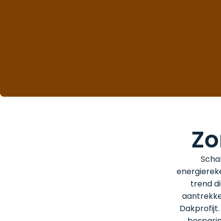
Zo
Schak
energierek
trend d
aantrekke
Dakprofijt
besparin