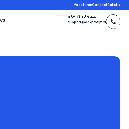
Vacatures
Contact
Zakelijk
085 130 85 44
ws
support@dakprofijt.nl