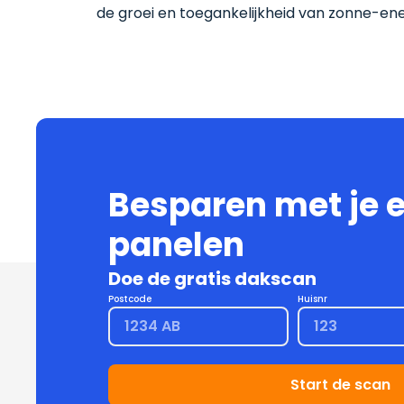
de groei en toegankelijkheid van zonne-en
Besparen met je 
panelen
Doe de gratis dakscan
Postcode
Huisnr
Start de scan