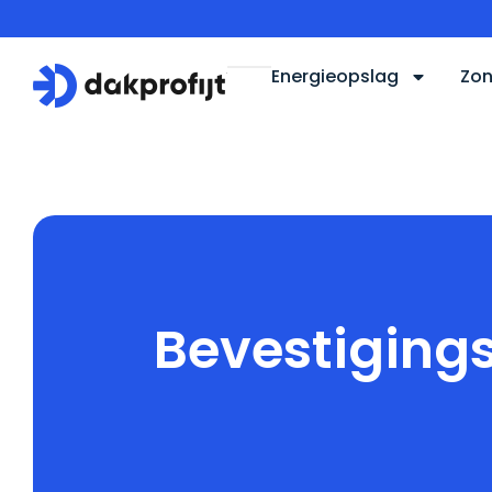
Energieopslag
Zon
Home
Begrippenlijst
Bevestigingssystemen
Bevestiging