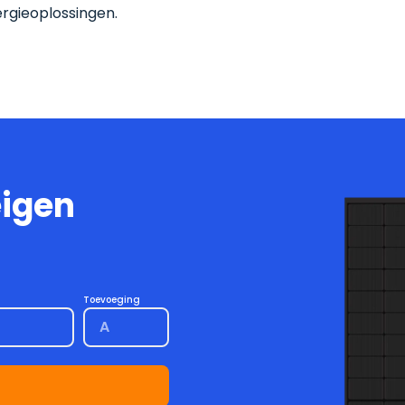
ergieoplossingen.
eigen
Toevoeging