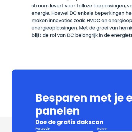
stroom levert voor talloze toepassingen, v
energie. Hoewel DC enkele beperkingen heef
maken innovaties zoals HVDC en energieop
energieoplossingen. Met de groei van hern
blijft de rol van DC belangrijk in de energietr
Besparen met je 
panelen
Doe de gratis dakscan
Postcode
Huisnr