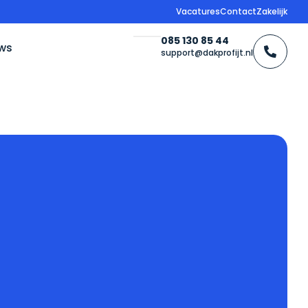
Vacatures
Contact
Zakelijk
085 130 85 44
ws
support@dakprofijt.nl