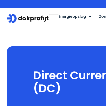
Energieopslag
Zon
Home
Begrippenlijst
Direct Current (DC)
Direct Curre
(DC)