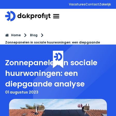
Vacatures
Contact
Zakelijk
085 130 85 44
Home
Blog
Zonnepanelen in sociale huurwoningen: een diepgaande
analyse
Zonnepanelen in sociale
huurwoningen: een
diepgaande analyse
01 augustus 2023