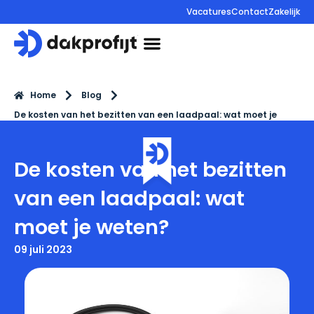
Vacatures
Contact
Zakelijk
085 130 85 44
Home
Blog
De kosten van het bezitten van een laadpaal: wat moet je
weten?
De kosten van het bezitten
van een laadpaal: wat
moet je weten?
09 juli 2023