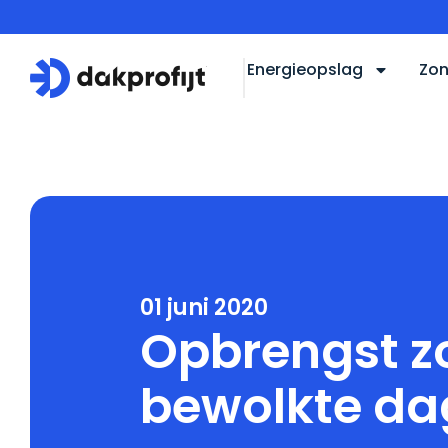
Energieopslag
Zon
Home
Blog
Opbrengst zonnepanelen bewolkte da
01 juni 2020
Opbrengst z
bewolkte da