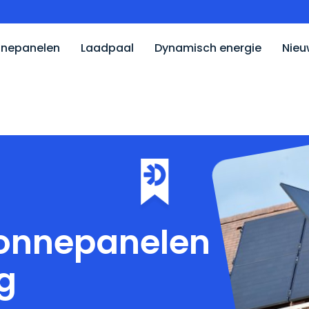
nepanelen
Laadpaal
Dynamisch energie
Nieu
g
onnepanelen
g