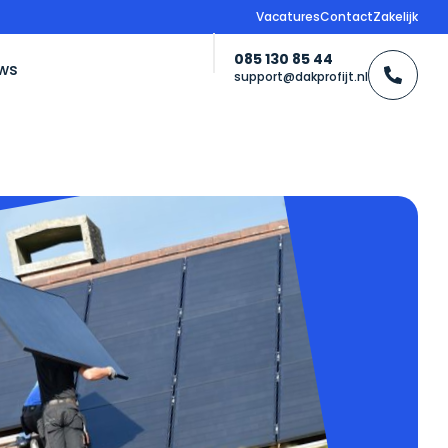
Vacatures
Contact
Zakelijk
085 130 85 44
ws
support@dakprofijt.nl