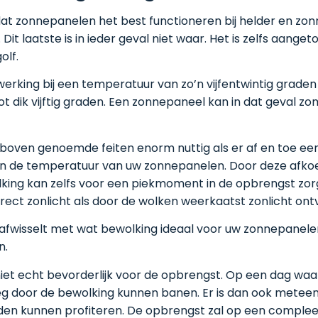
t zonnepanelen het best functioneren bij helder en zonn
Dit laatste is in ieder geval niet waar. Het is zelfs aan
olf.
ing bij een temperatuur van zo’n vijfentwintig graden Ce
dik vijftig graden. Een zonnepaneel kan in dat geval z
boven genoemde feiten enorm nuttig als er af en toe een 
g van de temperatuur van uw zonnepanelen. Door deze afk
olking kan zelfs voor een piekmoment in de opbrengst zo
ct zonlicht als door de wolken weerkaatst zonlicht ont
ch afwisselt met wat bewolking ideaal voor uw zonnepane
n.
niet echt bevorderlijk voor de opbrengst. Op een dag waa
eg door de bewolking kunnen banen. Er is dan ook meteen
n kunnen profiteren. De opbrengst zal op een compleet b