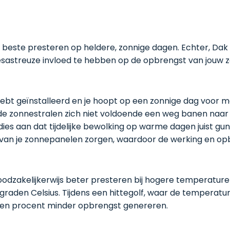
te presteren op heldere, zonnige dagen. Echter, Dak Profij
n desastreuze invloed te hebben op de opbrengst van jouw
hebt geïnstalleerd en je hoopt op een zonnige dag voor ma
de zonnestralen zich niet voldoende een weg banen naar 
dies aan dat tijdelijke bewolking op warme dagen juist gun
ur van je zonnepanelen zorgen, waardoor de werking en op
 noodzakelijkerwijs beter presteren bij hogere temperatu
 graden Celsius. Tijdens een hittegolf, waar de temperatu
tien procent minder opbrengst genereren.