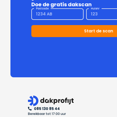
Doe de gratis dakscan
Postcode
Huisnr
Start de scan
085 130 85 44
Bereikbaar tot 17:00 uur