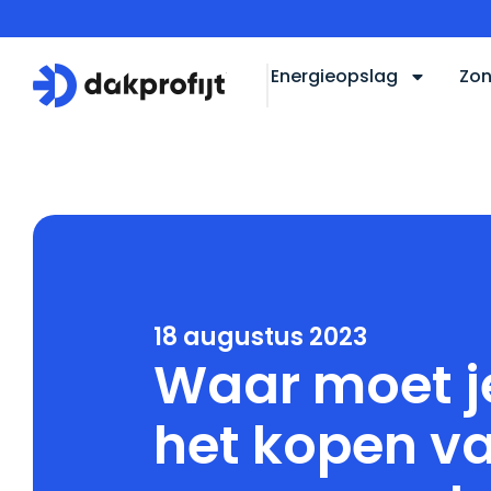
Energieopslag
Zon
Home
Blog
Waar moet je op letten bij het kopen 
18 augustus 2023
Waar moet je
het kopen v