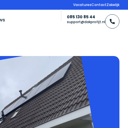
Vacatures
Contact
Zakelijk
085 130 85 44
ws
support@dakprofijt.nl