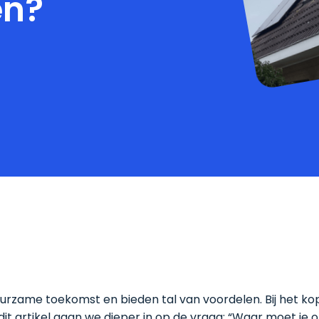
en?
uurzame toekomst en bieden tal van voordelen. Bij het k
it artikel gaan we dieper in op de vraag: “Waar moet je 