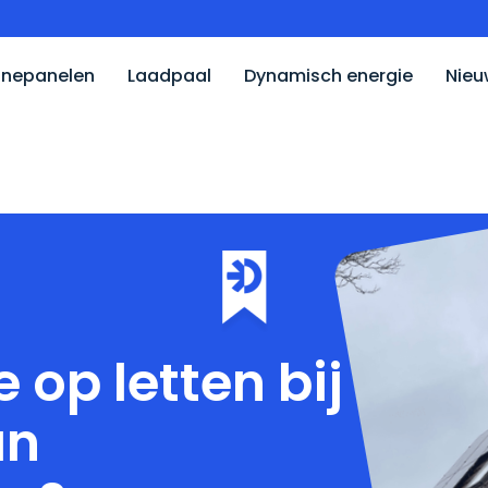
nepanelen
Laadpaal
Dynamisch energie
Nieu
van zonnepanelen?
 op letten bij
an